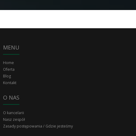
MENU
Home
Oferta
Blog
Kontakt
O NAS
O kancelarii
Nasz zespół
Zasady postępowania / Gdzie jesteśmy