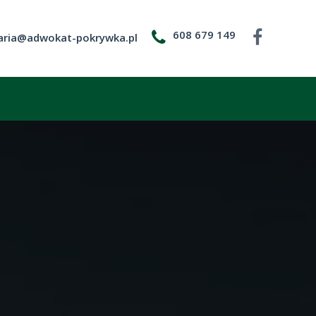
608 679 149
aria@adwokat-pokrywka.pl