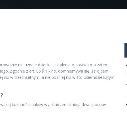
obrowolnie nie uznaje dziecka. Ustalenie ojcostwa ma zatem
iego. Zgodnie z art. 85 § 1 k.r.o. domniemywa się, że ojcem
ej niż w trzechsetnym, a nie później niż w sto osiemdziesiątym
a?
wszej kolejności należy wyjaśnić, że istnieją dwa sposoby