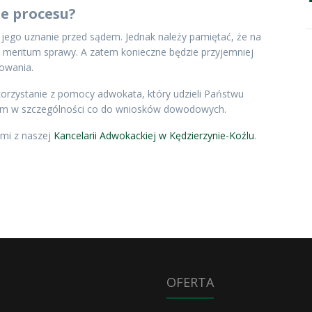
e procesu?
 jego uznanie przed sądem. Jednak należy pamiętać, że na
meritum sprawy. A zatem konieczne będzie przyjemniej
owania.
korzystanie z pomocy adwokata, który udzieli Państwu
ym w szczególności co do wniosków dowodowych.
ami z naszej
Kancelarii Adwokackiej w Kędzierzynie-Koźlu
.
OFERTA