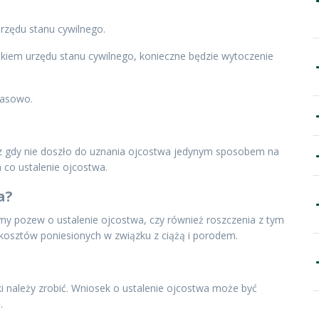
rzędu stanu cywilnego.
ikiem urzędu stanu cywilnego, konieczne będzie wytoczenie
zasowo.
z gdy nie doszło do uznania ojcostwa jedynym sposobem na
 co ustalenie ojcostwa.
a?
ymy pozew o ustalenie ojcostwa, czy również roszczenia z tym
t kosztów poniesionych w związku z ciążą i porodem.
i należy zrobić. Wniosek o ustalenie ojcostwa może być
.