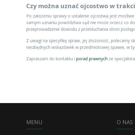
Czy można uznać ojcostwo w trakci
Po założeniu sprawy o ustalenie ojcostwa jest możliwe
samym uznaniu powództwa sąd nie może orzecz co do 
przeprowadzenie dowodu z przesłuchania stron postęp
Z uwagi na specyfikę spraw, jej złożoność, polecamy s
niezbędnych wskazówek w przedmiotowej spawie, w t
Zapraszam do kontaktu i
porad prawnych
ze specjalist
MENU
O NAS