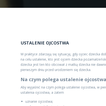
16 lipca 2021
USTALENIE OJCOSTWA
W praktyce zdarzają się sytuację, gdy ojciec dziecka d
na celu ustalenie, kto jest ojcem dziecka pozamałżeńsk
dziecka jest ten kto obcował z matką dziecka nie dawni
pierwszym dniu przed urodzeniem się dziecka.
Na czym polega ustalenie ojcostw
Aby wyjaśnić na czym polega ustalenie ojcostwa, w pier
ustalenia ojcostwa, a zatem
uznanie ojcostwa;