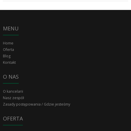
MENU
Home
Oferta
Blog
Kontakt
O NAS
O kancelarii
Nasz zespół
Zasady postępowania / Gdzie jesteśmy
OFERTA