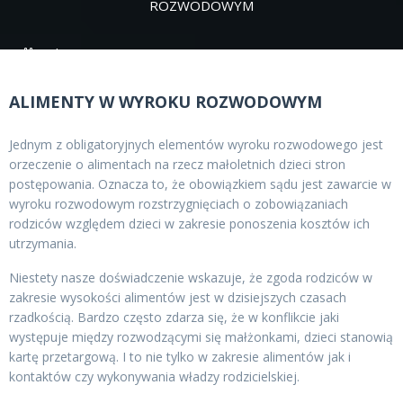
ROZWODOWYM
16 lipca 2021
ALIMENTY W WYROKU ROZWODOWYM
Jednym z obligatoryjnych elementów wyroku rozwodowego jest
orzeczenie o alimentach na rzecz małoletnich dzieci stron
postępowania. Oznacza to, że obowiązkiem sądu jest zawarcie w
wyroku rozwodowym rozstrzygnięciach o zobowiązaniach
rodziców względem dzieci w zakresie ponoszenia kosztów ich
utrzymania.
Niestety nasze doświadczenie wskazuje, że zgoda rodziców w
zakresie wysokości alimentów jest w dzisiejszych czasach
rzadkością. Bardzo często zdarza się, że w konflikcie jaki
występuje między rozwodzącymi się małżonkami, dzieci stanowią
kartę przetargową. I to nie tylko w zakresie alimentów jak i
kontaktów czy wykonywania władzy rodzicielskiej.